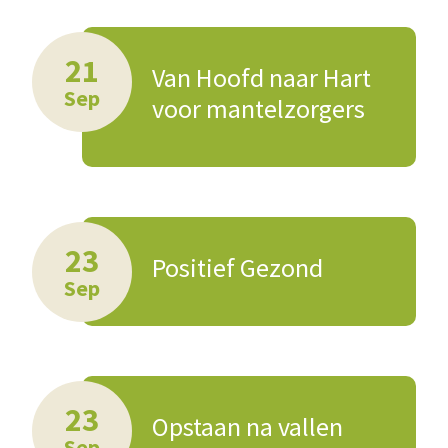
21
Van Hoofd naar Hart
Sep
voor mantelzorgers
23
Positief Gezond
Sep
23
Opstaan na vallen
Sep