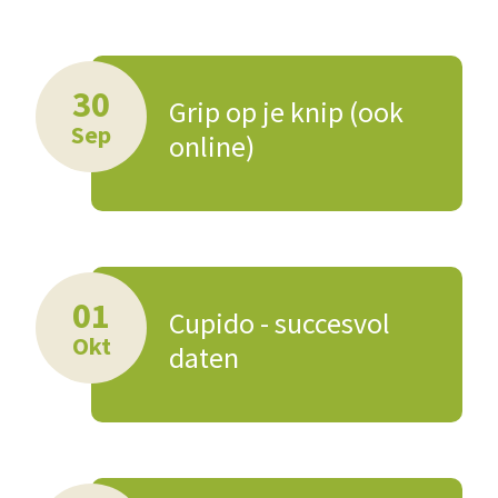
30
Grip op je knip (ook
Sep
online)
01
Cupido - succesvol
Okt
daten