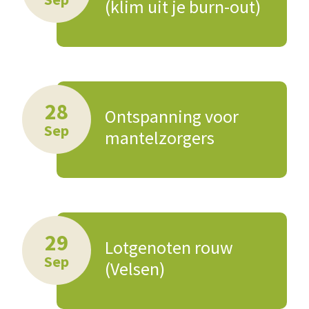
(klim uit je burn-out)
28
Ontspanning voor
Sep
mantelzorgers
29
Lotgenoten rouw
Sep
(Velsen)