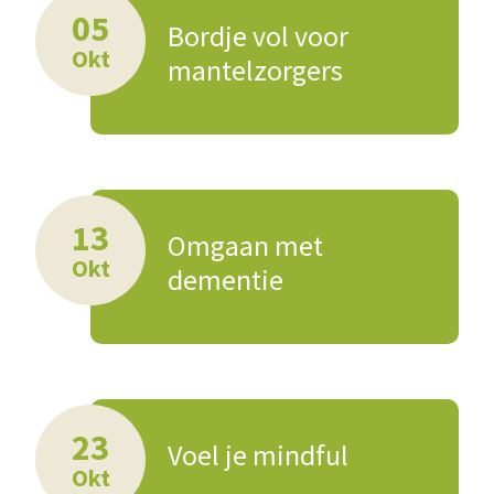
05
Bordje vol voor
Okt
mantelzorgers
13
Omgaan met
Okt
dementie
23
Voel je mindful
Okt