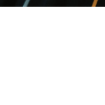
Meer informatie en aanmelden
Mail naar
totaal@welzijnbeverwijksocius.nl
. Voor
vragen kun je ook contact opnemen met: